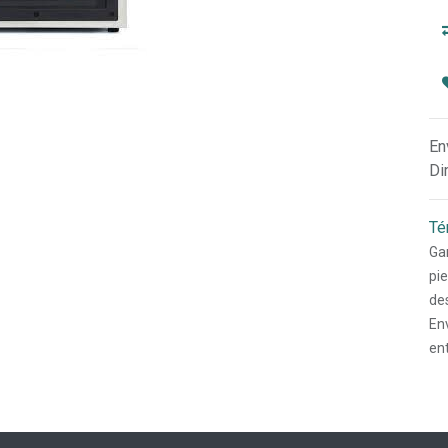
En
Di
Té
Gar
pi
des
Env
en