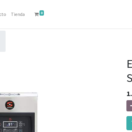
0
cto
Tienda
E
1