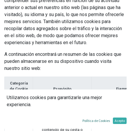
comprender sus preferencias en función de su actividad
anterior o actual en nuestro sitio web (las páginas que ha
visitado), su idioma y su país, lo que nos permite ofrecerle
mejores servicios. También utilizamos cookies para
recopilar datos agregados sobre el tráfico y la interacción
en el sitio web, de modo que podamos ofrecer mejores
experiencias y herramientas en el futuro.
A continuación encontrará un resumen de las cookies que
pueden almacenarse en su dispositivo cuando visita
nuestro sitio web:
Categoría
de Cookie
Propósito
Ejemplo
Utilizamos cookies para garantizarle una mejor
Sesión y
Autenticar a los usuarios,
session_id (
experiencia.
seguridad
proteger sus datos y permitir
fileToken (
que el sitio web preste los
servicios que los usuarios
Política de Cookies
Acepto
esperan, como mantener el
contenido de su cesta o